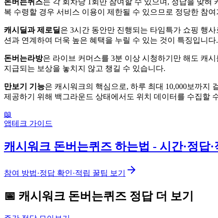
돈버는퀴즈
는 각 회차당 1회만 참여할 수 있으며, 정답을 맞
복 수령할 경우 서비스 이용이 제한될 수 있으므로 정당한 참여
캐시딜과 제로딜
은 3시간 동안만 진행되는 타임특가 쇼핑 행사
션과 연계하여 더욱 높은 혜택을 누릴 수 있는 것이 특징입니다.
돈버는라방
은 라이브 커머스를 3분 이상 시청하기만 해도 캐시
지급되는 보상을 놓치지 않고 챙길 수 있습니다.
만보기 기능
은 캐시워크의 핵심으로, 하루 최대 10,000보까
제공하기 위해 백그라운드 상태에서도 위치 데이터를 수집할 수
📖
앱테크 가이드
캐시워크 돈버는퀴즈 하는법 - 시간·정답·
참여 방법·정답 확인·적립 꿀팁 보기
📅
캐시워크
돈버는퀴즈
정답 더 보기