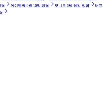
정답
케이뱅크
6월 16일
정답
모니모
6월 16일
정답
버즈
답