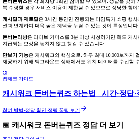
돈버는퀴즈
는 각 회차당 1회만 참여할 수 있으며, 정답을 맞
복 수령할 경우 서비스 이용이 제한될 수 있으므로 정당한 참여
캐시딜과 제로딜
은 3시간 동안만 진행되는 타임특가 쇼핑 행사
션과 연계하여 더욱 높은 혜택을 누릴 수 있는 것이 특징입니다.
돈버는라방
은 라이브 커머스를 3분 이상 시청하기만 해도 캐시
지급되는 보상을 놓치지 않고 챙길 수 있습니다.
만보기 기능
은 캐시워크의 핵심으로, 하루 최대 10,000보까
제공하기 위해 백그라운드 상태에서도 위치 데이터를 수집할 수
📖
앱테크 가이드
캐시워크 돈버는퀴즈 하는법 - 시간·정답·
참여 방법·정답 확인·적립 꿀팁 보기
📅
캐시워크
돈버는퀴즈
정답 더 보기