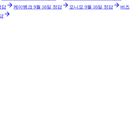
정답
케이뱅크
9월 16일
정답
모니모
9월 16일
정답
버즈
답