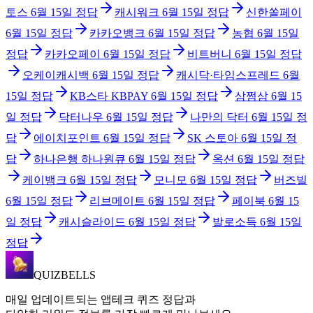
토스
6월 15일
정답
캐시워크
6월 15일
정답
신한쏠페이
6월 15일
정답
카카오뱅크
6월 15일
정답
농협
6월 15일
정답
카카오페이
6월 15일
정답
비트버니
6월 15일
정답
오케이캐시백
6월 15일
정답
캐시닥·타임스프레드
6월
15일
정답
KB스타 KBPAY
6월 15일
정답
삼쩜삼
6월 15
일
정답
닥터나우
6월 15일
정답
나만의 닥터
6월 15일
정
답
에이치포인트
6월 15일
정답
SK 스토아
6월 15일
정
답
하나은행 하나원큐
6월 15일
정답
옥션
6월 15일
정답
케이뱅크
6월 15일
정답
모니모
6월 15일
정답
버즈빌
6월 15일
정답
리브메이트
6월 15일
정답
페이북
6월 15
일
정답
캐시슬라이드
6월 15일
정답
발로소득
6월 15일
정답
QUIZBELLS
매일 업데이트되는 앱테크 퀴즈 정답과