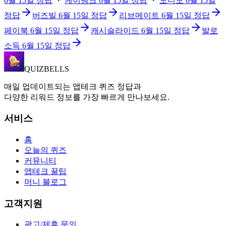
6월 15일
정답
케이뱅크
6월 15일
정답
모니모
6월 15일
정답
버즈빌
6월 15일
정답
리브메이트
6월 15일
정답
페이북
6월 15일
정답
캐시슬라이드
6월 15일
정답
발로
소득
6월 15일
정답
QUIZBELLS
매일 업데이트되는 앱테크 퀴즈 정답과
다양한 리워드 정보를 가장 빠르게 만나보세요.
서비스
홈
오늘의 퀴즈
커뮤니티
앱테크 꿀팁
머니 블로그
고객지원
광고/제휴 문의