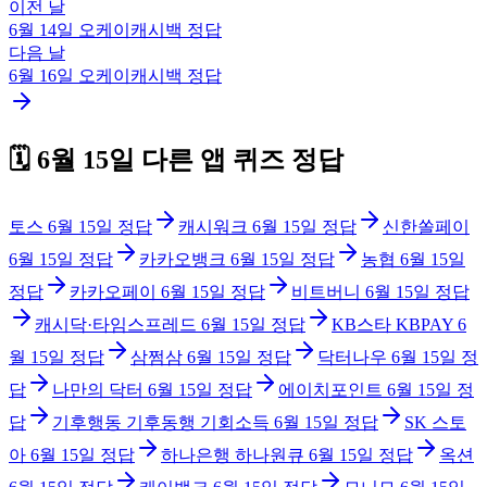
이전 날
6월 14일
오케이캐시백
정답
다음 날
6월 16일
오케이캐시백
정답
🗓️
6월 15일
다른 앱 퀴즈 정답
토스
6월 15일
정답
캐시워크
6월 15일
정답
신한쏠페이
6월 15일
정답
카카오뱅크
6월 15일
정답
농협
6월 15일
정답
카카오페이
6월 15일
정답
비트버니
6월 15일
정답
캐시닥·타임스프레드
6월 15일
정답
KB스타 KBPAY
6
월 15일
정답
삼쩜삼
6월 15일
정답
닥터나우
6월 15일
정
답
나만의 닥터
6월 15일
정답
에이치포인트
6월 15일
정
답
기후행동 기후동행 기회소득
6월 15일
정답
SK 스토
아
6월 15일
정답
하나은행 하나원큐
6월 15일
정답
옥션