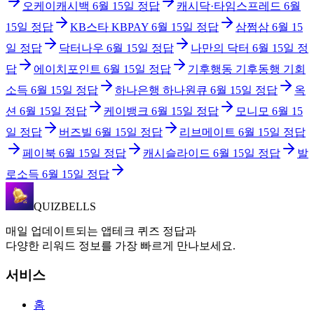
오케이캐시백
6월 15일
정답
캐시닥·타임스프레드
6월
15일
정답
KB스타 KBPAY
6월 15일
정답
삼쩜삼
6월 15
일
정답
닥터나우
6월 15일
정답
나만의 닥터
6월 15일
정
답
에이치포인트
6월 15일
정답
기후행동 기후동행 기회
소득
6월 15일
정답
하나은행 하나원큐
6월 15일
정답
옥
션
6월 15일
정답
케이뱅크
6월 15일
정답
모니모
6월 15
일
정답
버즈빌
6월 15일
정답
리브메이트
6월 15일
정답
페이북
6월 15일
정답
캐시슬라이드
6월 15일
정답
발
로소득
6월 15일
정답
QUIZBELLS
매일 업데이트되는 앱테크 퀴즈 정답과
다양한 리워드 정보를 가장 빠르게 만나보세요.
서비스
홈