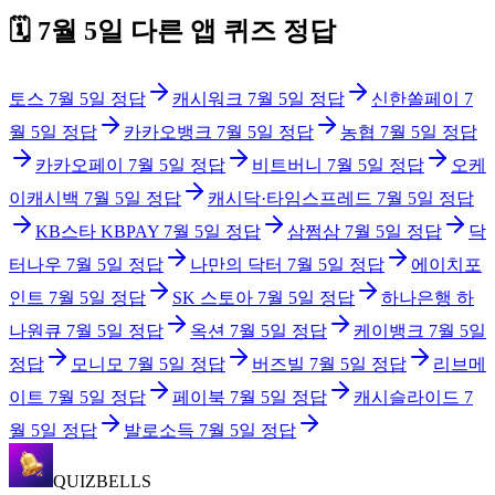
🗓️
7월 5일
다른 앱 퀴즈 정답
토스
7월 5일
정답
캐시워크
7월 5일
정답
신한쏠페이
7
월 5일
정답
카카오뱅크
7월 5일
정답
농협
7월 5일
정답
카카오페이
7월 5일
정답
비트버니
7월 5일
정답
오케
이캐시백
7월 5일
정답
캐시닥·타임스프레드
7월 5일
정답
KB스타 KBPAY
7월 5일
정답
삼쩜삼
7월 5일
정답
닥
터나우
7월 5일
정답
나만의 닥터
7월 5일
정답
에이치포
인트
7월 5일
정답
SK 스토아
7월 5일
정답
하나은행 하
나원큐
7월 5일
정답
옥션
7월 5일
정답
케이뱅크
7월 5일
정답
모니모
7월 5일
정답
버즈빌
7월 5일
정답
리브메
이트
7월 5일
정답
페이북
7월 5일
정답
캐시슬라이드
7
월 5일
정답
발로소득
7월 5일
정답
QUIZBELLS