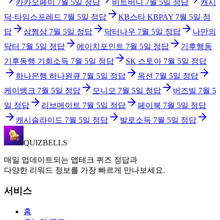
카카오페이
7월 5일
정답
비트버니
7월 5일
정답
캐시
닥·타임스프레드
7월 5일
정답
KB스타 KBPAY
7월 5일
정
답
삼쩜삼
7월 5일
정답
닥터나우
7월 5일
정답
나만의
닥터
7월 5일
정답
에이치포인트
7월 5일
정답
기후행동
기후동행 기회소득
7월 5일
정답
SK 스토아
7월 5일
정답
하나은행 하나원큐
7월 5일
정답
옥션
7월 5일
정답
케이뱅크
7월 5일
정답
모니모
7월 5일
정답
버즈빌
7월 5
일
정답
리브메이트
7월 5일
정답
페이북
7월 5일
정답
캐시슬라이드
7월 5일
정답
발로소득
7월 5일
정답
QUIZBELLS
매일 업데이트되는 앱테크 퀴즈 정답과
다양한 리워드 정보를 가장 빠르게 만나보세요.
서비스
홈