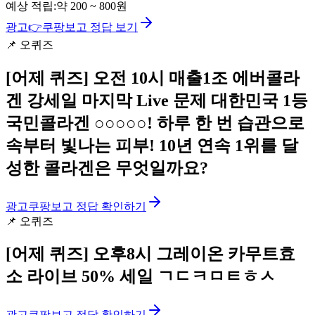
예상 적립:
약
200
~
800
원
광고
👉
쿠팡보고 정답 보기
📌
오퀴즈
[어제 퀴즈]
오전 10시 매출1조 에버콜라
겐 강세일 마지막 Live 문제 대한민국 1등
국민콜라겐 ○○○○○! 하루 한 번 습관으로
속부터 빛나는 피부! 10년 연속 1위를 달
성한 콜라겐은 무엇일까요?
광고
쿠팡보고 정답 확인하기
📌
오퀴즈
[어제 퀴즈]
오후8시 그레이온 카무트효
소 라이브 50% 세일 ㄱㄷㅋㅁㅌㅎㅅ
광고
쿠팡보고 정답 확인하기