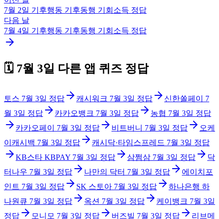
7월 2일
기후행동 기후동행 기회소득
정답
다음 날
7월 4일
기후행동 기후동행 기회소득
정답
🗓️
7월 3일
다른 앱 퀴즈 정답
토스
7월 3일
정답
캐시워크
7월 3일
정답
신한쏠페이
7
월 3일
정답
카카오뱅크
7월 3일
정답
농협
7월 3일
정답
카카오페이
7월 3일
정답
비트버니
7월 3일
정답
오케
이캐시백
7월 3일
정답
캐시닥·타임스프레드
7월 3일
정답
KB스타 KBPAY
7월 3일
정답
삼쩜삼
7월 3일
정답
닥
터나우
7월 3일
정답
나만의 닥터
7월 3일
정답
에이치포
인트
7월 3일
정답
SK 스토아
7월 3일
정답
하나은행 하
나원큐
7월 3일
정답
옥션
7월 3일
정답
케이뱅크
7월 3일
정답
모니모
7월 3일
정답
버즈빌
7월 3일
정답
리브메