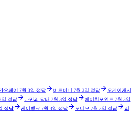
카오페이
7월 3일
정답
비트버니
7월 3일
정답
오케이캐시
 3일
정답
나만의 닥터
7월 3일
정답
에이치포인트
7월 3일
일
정답
케이뱅크
7월 3일
정답
모니모
7월 3일
정답
리