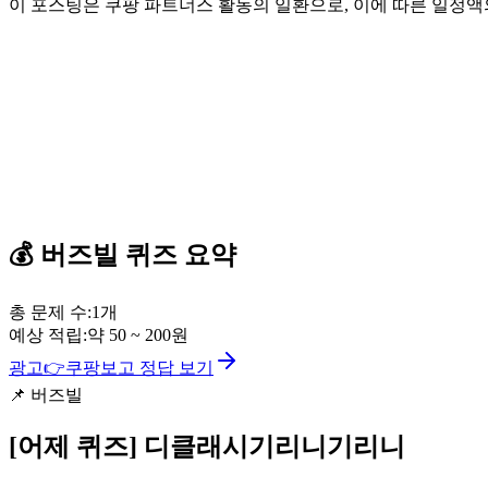
이 포스팅은 쿠팡 파트너스 활동의 일환으로, 이에 따른 일정
💰
버즈빌
퀴즈
요약
총 문제 수:
1
개
예상 적립:
약
50
~
200
원
광고
👉
쿠팡보고 정답 보기
📌
버즈빌
[어제 퀴즈]
디클래시기리니기리니