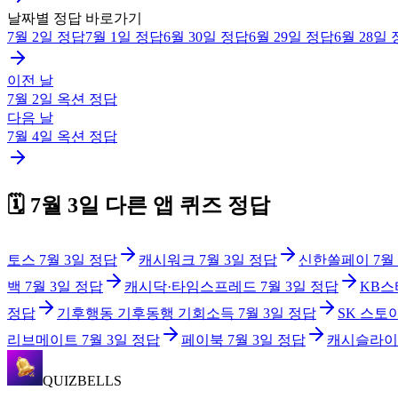
날짜별 정답 바로가기
7월 2일
정답
7월 1일
정답
6월 30일
정답
6월 29일
정답
6월 28일
이전 날
7월 2일
옥션
정답
다음 날
7월 4일
옥션
정답
🗓️
7월 3일
다른 앱 퀴즈 정답
토스
7월 3일
정답
캐시워크
7월 3일
정답
신한쏠페이
7월
백
7월 3일
정답
캐시닥·타임스프레드
7월 3일
정답
KB스
정답
기후행동 기후동행 기회소득
7월 3일
정답
SK 스토
리브메이트
7월 3일
정답
페이북
7월 3일
정답
캐시슬라이
QUIZBELLS