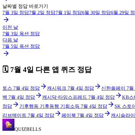
날짜별 정답 바로가기
7월 3일
정답
7월 2일
정답
7월 1일
정답
6월 30일
정답
6월 29일
정
이전 날
7월 3일
옥션
정답
다음 날
7월 5일
옥션
정답
🗓️
7월 4일
다른 앱 퀴즈 정답
토스
7월 4일
정답
캐시워크
7월 4일
정답
신한쏠페이
7월
백
7월 4일
정답
캐시닥·타임스프레드
7월 4일
정답
KB스
정답
기후행동 기후동행 기회소득
7월 4일
정답
SK 스토
리브메이트
7월 4일
정답
페이북
7월 4일
정답
캐시슬라이
QUIZBELLS