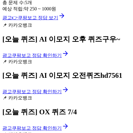
총 문제 수:
5
개
예상 적립:
약
250
~
1000
원
광고
👉
쿠팡보고 정답 보기
📌
카카오뱅크
[오늘 퀴즈]
AI 이모지 오후 퀴즈구우~
광고
쿠팡보고 정답 확인하기
📌
카카오뱅크
[오늘 퀴즈]
AI 이모지 오전퀴즈hd7561
광고
쿠팡보고 정답 확인하기
📌
카카오뱅크
[오늘 퀴즈]
OX 퀴즈 7/4
광고
쿠팡보고 정답 확인하기