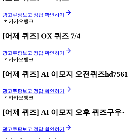
광고
쿠팡보고 정답 확인하기
📌
카카오뱅크
[어제 퀴즈]
OX 퀴즈 7/4
광고
쿠팡보고 정답 확인하기
📌
카카오뱅크
[어제 퀴즈]
AI 이모지 오전퀴즈hd7561
광고
쿠팡보고 정답 확인하기
📌
카카오뱅크
[어제 퀴즈]
AI 이모지 오후 퀴즈구우~
광고
쿠팡보고 정답 확인하기