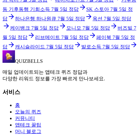
동 기후동행 기회소득
7월 5일
정답
SK 스토아
7월 5일
정
답
하나은행 하나원큐
7월 5일
정답
옥션
7월 5일
정답
케이뱅크
7월 5일
정답
모니모
7월 5일
정답
버즈빌
7
월 5일
정답
리브메이트
7월 5일
정답
페이북
7월 5일
정
답
캐시슬라이드
7월 5일
정답
발로소득
7월 5일
정답
QUIZBELLS
매일 업데이트되는 앱테크 퀴즈 정답과
다양한 리워드 정보를 가장 빠르게 만나보세요.
서비스
홈
오늘의 퀴즈
커뮤니티
앱테크 꿀팁
머니 블로그