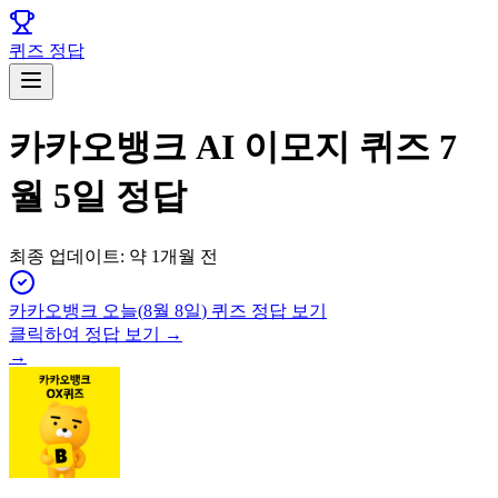
퀴즈 정답
카카오뱅크 AI 이모지 퀴즈 7
월 5일 정답
최종 업데이트:
약 1개월 전
카카오뱅크
오늘(
8월 8일
) 퀴즈 정답 보기
클릭하여 정답 보기 →
→