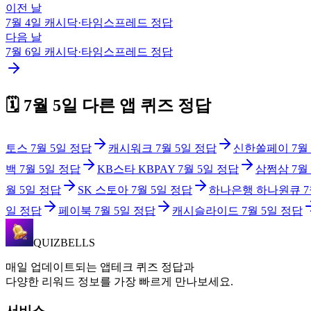
이전 날
7월 4일
캐시닥·타임스프레드
정답
다음 날
7월 6일
캐시닥·타임스프레드
정답
🗓️
7월 5일
다른 앱 퀴즈 정답
토스
7월 5일
정답
캐시워크
7월 5일
정답
신한쏠페이
7월
백
7월 5일
정답
KB스타 KBPAY
7월 5일
정답
삼쩜삼
7월
월 5일
정답
SK 스토아
7월 5일
정답
하나은행 하나원큐
7
일
정답
페이북
7월 5일
정답
캐시슬라이드
7월 5일
정답
QUIZBELLS
매일 업데이트되는 앱테크 퀴즈 정답과
다양한 리워드 정보를 가장 빠르게 만나보세요.
서비스