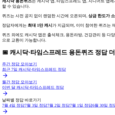
캐시닥 용돈퀴즈
는 캐시닥 앱, 타임스프레드 앱, 지니어트 앱
할 수 있습니다.
퀴즈는 사전 공지 없이 랜덤한 시간에 오픈되며,
상금 한도가 
정답자에게는
최대 1만 캐시
가 지급되며, 이미 참여한 퀴즈는
퀴즈 외에도 캐시닥 앱은 출석체크, 용돈라방, 건강관리 등 다
으로 교환이 가능합니다.
📅
캐시닥·타임스프레드
용돈퀴즈
정답 더
주간 정답 모아보기
최근 7일
캐시닥·타임스프레드
정답
월간 정답 모아보기
이번 달
캐시닥·타임스프레드
정답
날짜별 정답 바로가기
7월 4일
정답
7월 3일
정답
7월 2일
정답
7월 1일
정답
6월 30일
정