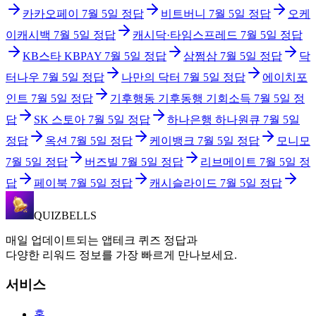
카카오페이
7월 5일
정답
비트버니
7월 5일
정답
오케
이캐시백
7월 5일
정답
캐시닥·타임스프레드
7월 5일
정답
KB스타 KBPAY
7월 5일
정답
삼쩜삼
7월 5일
정답
닥
터나우
7월 5일
정답
나만의 닥터
7월 5일
정답
에이치포
인트
7월 5일
정답
기후행동 기후동행 기회소득
7월 5일
정
답
SK 스토아
7월 5일
정답
하나은행 하나원큐
7월 5일
정답
옥션
7월 5일
정답
케이뱅크
7월 5일
정답
모니모
7월 5일
정답
버즈빌
7월 5일
정답
리브메이트
7월 5일
정
답
페이북
7월 5일
정답
캐시슬라이드
7월 5일
정답
QUIZBELLS
매일 업데이트되는 앱테크 퀴즈 정답과
다양한 리워드 정보를 가장 빠르게 만나보세요.
서비스
홈