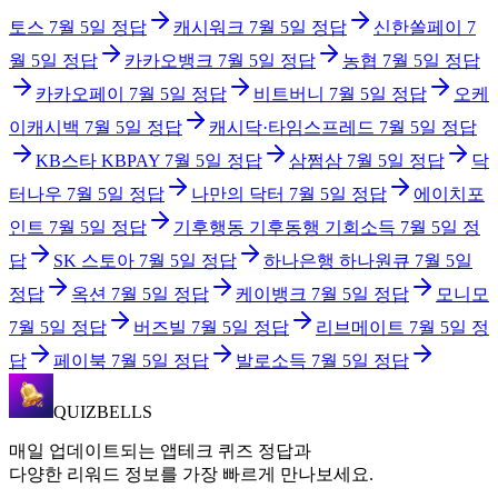
토스
7월 5일
정답
캐시워크
7월 5일
정답
신한쏠페이
7
월 5일
정답
카카오뱅크
7월 5일
정답
농협
7월 5일
정답
카카오페이
7월 5일
정답
비트버니
7월 5일
정답
오케
이캐시백
7월 5일
정답
캐시닥·타임스프레드
7월 5일
정답
KB스타 KBPAY
7월 5일
정답
삼쩜삼
7월 5일
정답
닥
터나우
7월 5일
정답
나만의 닥터
7월 5일
정답
에이치포
인트
7월 5일
정답
기후행동 기후동행 기회소득
7월 5일
정
답
SK 스토아
7월 5일
정답
하나은행 하나원큐
7월 5일
정답
옥션
7월 5일
정답
케이뱅크
7월 5일
정답
모니모
7월 5일
정답
버즈빌
7월 5일
정답
리브메이트
7월 5일
정
답
페이북
7월 5일
정답
발로소득
7월 5일
정답
QUIZBELLS
매일 업데이트되는 앱테크 퀴즈 정답과
다양한 리워드 정보를 가장 빠르게 만나보세요.