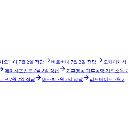
카오페이
7월 2일
정답
비트버니
7월 2일
정답
오케이캐시
에이치포인트
7월 2일
정답
기후행동 기후동행 기회소득
7
니모
7월 2일
정답
버즈빌
7월 2일
정답
리브메이트
7월 2