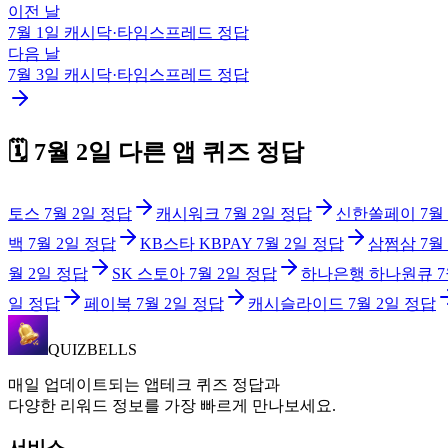
이전 날
7월 1일
캐시닥·타임스프레드
정답
다음 날
7월 3일
캐시닥·타임스프레드
정답
🗓️
7월 2일
다른 앱 퀴즈 정답
토스
7월 2일
정답
캐시워크
7월 2일
정답
신한쏠페이
7월
백
7월 2일
정답
KB스타 KBPAY
7월 2일
정답
삼쩜삼
7월
월 2일
정답
SK 스토아
7월 2일
정답
하나은행 하나원큐
7
일
정답
페이북
7월 2일
정답
캐시슬라이드
7월 2일
정답
QUIZBELLS
매일 업데이트되는 앱테크 퀴즈 정답과
다양한 리워드 정보를 가장 빠르게 만나보세요.
서비스