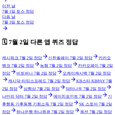
이전 날
7월 1일
토스
정답
다음 날
7월 3일
토스
정답
🗓️
7월 2일
다른 앱 퀴즈 정답
캐시워크
7월 2일
정답
신한쏠페이
7월 2일
정답
카카오
뱅크
7월 2일
정답
농협
7월 2일
정답
카카오페이
7월 2일
정답
비트버니
7월 2일
정답
오케이캐시백
7월 2일
정답
캐시닥·타임스프레드
7월 2일
정답
KB스타 KBPAY
7월
2일
정답
삼쩜삼
7월 2일
정답
닥터나우
7월 2일
정답
나만의 닥터
7월 2일
정답
에이치포인트
7월 2일
정답
기
후행동 기후동행 기회소득
7월 2일
정답
SK 스토아
7월 2일
정답
하나은행 하나원큐
7월 2일
정답
옥션
7월 2일
정답