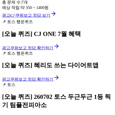
총 문제 수:
7
개
예상 적립:
약
350
~
1400
원
광고
👉
쿠팡보고 정답 보기
📌
토스 행운퀴즈
[오늘 퀴즈]
CJ ONE 7월 혜택
광고
쿠팡보고 정답 확인하기
📌
토스 행운퀴즈
[오늘 퀴즈]
혜리도 쓰는 다이어트앱
광고
쿠팡보고 정답 확인하기
📌
토스
[오늘 퀴즈]
260702 토스 두근두근 1등 찍
기 팀플전피아소