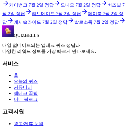
케이뱅크
7월 2일
정답
모니모
7월 2일
정답
버즈빌
7
월 2일
정답
리브메이트
7월 2일
정답
페이북
7월 2일
정
답
캐시슬라이드
7월 2일
정답
발로소득
7월 2일
정답
QUIZBELLS
매일 업데이트되는 앱테크 퀴즈 정답과
다양한 리워드 정보를 가장 빠르게 만나보세요.
서비스
홈
오늘의 퀴즈
커뮤니티
앱테크 꿀팁
머니 블로그
고객지원
광고/제휴 문의