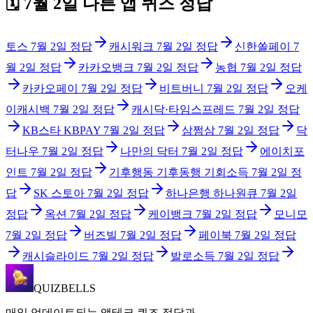
🗓️
7월 2일
다른 앱 퀴즈 정답
토스
7월 2일
정답
캐시워크
7월 2일
정답
신한쏠페이
7
월 2일
정답
카카오뱅크
7월 2일
정답
농협
7월 2일
정답
카카오페이
7월 2일
정답
비트버니
7월 2일
정답
오케
이캐시백
7월 2일
정답
캐시닥·타임스프레드
7월 2일
정답
KB스타 KBPAY
7월 2일
정답
삼쩜삼
7월 2일
정답
닥
터나우
7월 2일
정답
나만의 닥터
7월 2일
정답
에이치포
인트
7월 2일
정답
기후행동 기후동행 기회소득
7월 2일
정
답
SK 스토아
7월 2일
정답
하나은행 하나원큐
7월 2일
정답
옥션
7월 2일
정답
케이뱅크
7월 2일
정답
모니모
7월 2일
정답
버즈빌
7월 2일
정답
페이북
7월 2일
정답
캐시슬라이드
7월 2일
정답
발로소득
7월 2일
정답
QUIZBELLS
매일 업데이트되는 앱테크 퀴즈 정답과