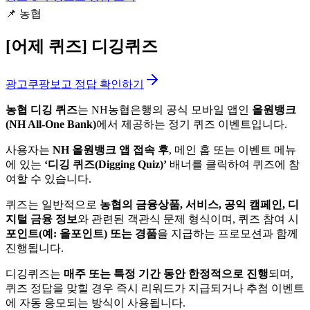
📌
농협
[어제 퀴즈]
디깅퀴즈
광고
쿠팡보고 정답 확인하기
농협 디깅 퀴즈
는 NH농협은행의 공식 모바일 앱인
올원뱅크
(NH All-One Bank)
에서 제공하는 정기 퀴즈 이벤트입니다.
사용자는
NH 올원뱅크 앱 접속 후
, 메인 홈 또는 이벤트 메뉴
에 있는
‘디깅 퀴즈(Digging Quiz)’
배너를 클릭하여 퀴즈에 참
여할 수 있습니다.
퀴즈는 일반적으로
농협의 금융상품, 서비스, 공익 캠페인, 디
지털 금융 정보
와 관련된 객관식 문제 형식이며, 퀴즈 참여 시
포인트(예: 올포인트) 또는 경품
을 지급하는 프로모션과 함께
진행됩니다.
디깅퀴즈는
매주 또는 특정 기간 동안 한정적으로 진행
되며,
퀴즈 정답을 맞힐 경우 즉시 리워드가 지급되거나 추첨 이벤트
에 자동 응모되는 방식이 사용됩니다.