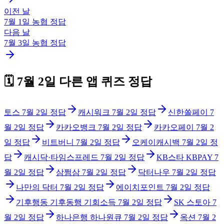
이전 날
7월 1일
농협
정답
다음 날
7월 3일
농협
정답
🗓️
7월 2일
다른 앱 퀴즈 정답
토스
7월 2일
정답
캐시워크
7월 2일
정답
신한쏠페이
7
월 2일
정답
카카오뱅크
7월 2일
정답
카카오페이
7월 2
일
정답
비트버니
7월 2일
정답
오케이캐시백
7월 2일
정
답
캐시닥·타임스프레드
7월 2일
정답
KB스타 KBPAY
7
월 2일
정답
삼쩜삼
7월 2일
정답
닥터나우
7월 2일
정답
나만의 닥터
7월 2일
정답
에이치포인트
7월 2일
정답
기후행동 기후동행 기회소득
7월 2일
정답
SK 스토아
7
월 2일
정답
하나은행 하나원큐
7월 2일
정답
옥션
7월 2