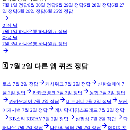
7월 1일
정답
6월 30일
정답
6월 29일
정답
6월 28일
정답
6월 27
일
정답
6월 26일
정답
6월 25일
정답
이전 날
7월 1일
하나은행 하나원큐
정답
다음 날
7월 3일
하나은행 하나원큐
정답
🗓️
7월 2일
다른 앱 퀴즈 정답
토스
7월 2일
정답
캐시워크
7월 2일
정답
신한쏠페이
7
월 2일
정답
카카오뱅크
7월 2일
정답
농협
7월 2일
정답
카카오페이
7월 2일
정답
비트버니
7월 2일
정답
오케
이캐시백
7월 2일
정답
캐시닥·타임스프레드
7월 2일
정답
KB스타 KBPAY
7월 2일
정답
삼쩜삼
7월 2일
정답
닥
터나우
7월 2일
정답
나만의 닥터
7월 2일
정답
에이치포