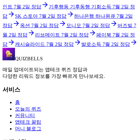
인트
7월 2일
정답
기후행동 기후동행 기회소득
7월 2일
정
답
SK 스토아
7월 2일
정답
하나은행 하나원큐
7월 2일
정답
옥션
7월 2일
정답
모니모
7월 2일
정답
버즈빌
7
월 2일
정답
리브메이트
7월 2일
정답
페이북
7월 2일
정
답
캐시슬라이드
7월 2일
정답
발로소득
7월 2일
정답
QUIZBELLS
매일 업데이트되는 앱테크 퀴즈 정답과
다양한 리워드 정보를 가장 빠르게 만나보세요.
서비스
홈
오늘의 퀴즈
커뮤니티
앱테크 꿀팁
머니 블로그