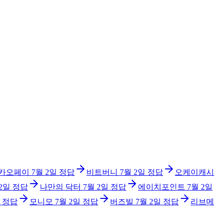
카오페이
7월 2일
정답
비트버니
7월 2일
정답
오케이캐시
 2일
정답
나만의 닥터
7월 2일
정답
에이치포인트
7월 2일
정답
모니모
7월 2일
정답
버즈빌
7월 2일
정답
리브메