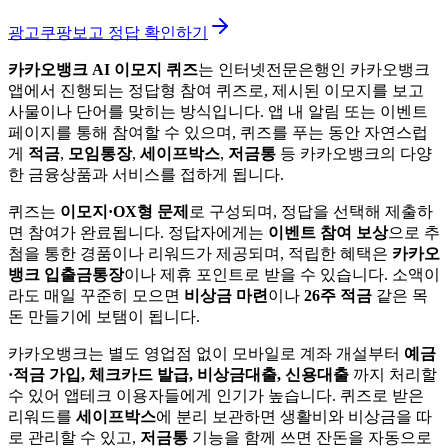
광고
쿠팡보고 정답 확인하기
카카오뱅크 AI 이모지 퀴즈
는 인터넷전문은행인 카카오뱅크
앱에서 진행되는 정답형 참여 퀴즈로, 제시된 이모지를 보고
사물이나 단어를 맞히는 방식입니다. 앱 내 알림 또는 이벤트
페이지를 통해 참여할 수 있으며, 퀴즈를 푸는 동안 자연스럽
게
적금
,
모임통장
,
세이프박스
,
저금통
등 카카오뱅크의 다양
한 금융상품과 서비스를 접하게 됩니다.
퀴즈는
이모지·OX형 문제
로 구성되며, 정답을 선택해 제출하
면 참여가 완료됩니다. 정답자에게는
이벤트 참여 보상
으로 추
첨을 통한 경품이나 리워드가 제공되며, 적립한 혜택은
카카오
뱅크 입출금통장
이나 제휴 포인트로 받을 수 있습니다. 소액이
라도 매일 꾸준히 모으면
비상금 마련
이나
26주 적금
같은 목
돈 만들기에 보탬이 됩니다.
카카오뱅크는 별도 영업점 없이 모바일로 계좌 개설부터
예금
·적금 가입, 체크카드 발급, 비상금대출, 신용대출
까지 처리할
수 있어 앱테크 이용자들에게 인기가 높습니다. 퀴즈로 받은
리워드를
세이프박스
에 분리 보관하면 생활비와 비상금을 따
로 관리할 수 있고,
저금통
기능을 함께 쓰면 잔돈을 자동으로