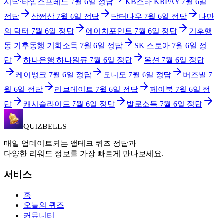
시닥·타임스프레드
7월 6일
정답
KB스타 KBPAY
7월 6일
정답
삼쩜삼
7월 6일
정답
닥터나우
7월 6일
정답
나만
의 닥터
7월 6일
정답
에이치포인트
7월 6일
정답
기후행
동 기후동행 기회소득
7월 6일
정답
SK 스토아
7월 6일
정
답
하나은행 하나원큐
7월 6일
정답
옥션
7월 6일
정답
케이뱅크
7월 6일
정답
모니모
7월 6일
정답
버즈빌
7
월 6일
정답
리브메이트
7월 6일
정답
페이북
7월 6일
정
답
캐시슬라이드
7월 6일
정답
발로소득
7월 6일
정답
QUIZBELLS
매일 업데이트되는 앱테크 퀴즈 정답과
다양한 리워드 정보를 가장 빠르게 만나보세요.
서비스
홈
오늘의 퀴즈
커뮤니티