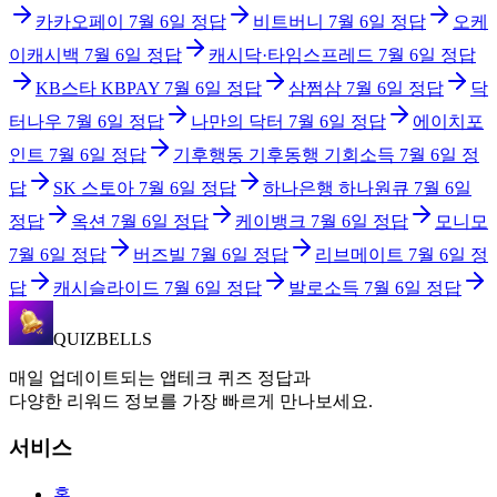
카카오페이
7월 6일
정답
비트버니
7월 6일
정답
오케
이캐시백
7월 6일
정답
캐시닥·타임스프레드
7월 6일
정답
KB스타 KBPAY
7월 6일
정답
삼쩜삼
7월 6일
정답
닥
터나우
7월 6일
정답
나만의 닥터
7월 6일
정답
에이치포
인트
7월 6일
정답
기후행동 기후동행 기회소득
7월 6일
정
답
SK 스토아
7월 6일
정답
하나은행 하나원큐
7월 6일
정답
옥션
7월 6일
정답
케이뱅크
7월 6일
정답
모니모
7월 6일
정답
버즈빌
7월 6일
정답
리브메이트
7월 6일
정
답
캐시슬라이드
7월 6일
정답
발로소득
7월 6일
정답
QUIZBELLS
매일 업데이트되는 앱테크 퀴즈 정답과
다양한 리워드 정보를 가장 빠르게 만나보세요.
서비스
홈