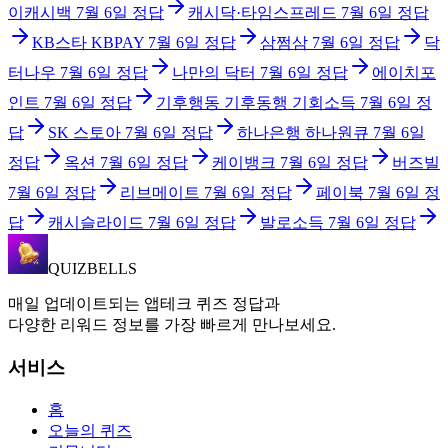
이캐시백
7월 6일
정답
캐시닥·타임스프레드
7월 6일
정답
KB스타 KBPAY
7월 6일
정답
삼쩜삼
7월 6일
정답
닥
터나우
7월 6일
정답
나만의 닥터
7월 6일
정답
에이치포
인트
7월 6일
정답
기후행동 기후동행 기회소득
7월 6일
정
답
SK 스토아
7월 6일
정답
하나은행 하나원큐
7월 6일
정답
옥션
7월 6일
정답
케이뱅크
7월 6일
정답
버즈빌
7월 6일
정답
리브메이트
7월 6일
정답
페이북
7월 6일
정
답
캐시슬라이드
7월 6일
정답
발로소득
7월 6일
정답
QUIZBELLS
매일 업데이트되는 앱테크 퀴즈 정답과
다양한 리워드 정보를 가장 빠르게 만나보세요.
서비스
홈
오늘의 퀴즈