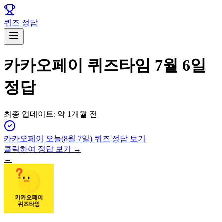
퀴즈 정답
카카오페이 퀴즈타임 7월 6일
정답
최종 업데이트:
약 1개월 전
카카오페이
오늘(
8월 7일
) 퀴즈 정답 보기
클릭하여 정답 보기 →
→