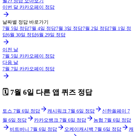
월간 정답 모아보기
이번 달
카카오페이
정답
날짜별 정답 바로가기
7월 5일
정답
7월 4일
정답
7월 3일
정답
7월 2일
정답
7월 1일
정
답
6월 30일
정답
6월 29일
정답
이전 날
7월 5일
카카오페이
정답
다음 날
7월 7일
카카오페이
정답
🗓️
7월 6일
다른 앱 퀴즈 정답
토스
7월 6일
정답
캐시워크
7월 6일
정답
신한쏠페이
7
월 6일
정답
카카오뱅크
7월 6일
정답
농협
7월 6일
정답
비트버니
7월 6일
정답
오케이캐시백
7월 6일
정답
캐