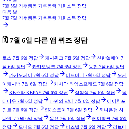
7월 5일
기후행동 기후동행 기회소득
정답
다음 날
7월 7일
기후행동 기후동행 기회소득
정답
🗓️
7월 6일
다른 앱 퀴즈 정답
토스
7월 6일
정답
캐시워크
7월 6일
정답
신한쏠페이
7
월 6일
정답
카카오뱅크
7월 6일
정답
농협
7월 6일
정답
카카오페이
7월 6일
정답
비트버니
7월 6일
정답
오케
이캐시백
7월 6일
정답
캐시닥·타임스프레드
7월 6일
정답
KB스타 KBPAY
7월 6일
정답
삼쩜삼
7월 6일
정답
닥
터나우
7월 6일
정답
나만의 닥터
7월 6일
정답
에이치포
인트
7월 6일
정답
SK 스토아
7월 6일
정답
하나은행 하
나원큐
7월 6일
정답
옥션
7월 6일
정답
케이뱅크
7월 6일
정답
모니모
7월 6일
정답
버즈빌
7월 6일
정답
리브메