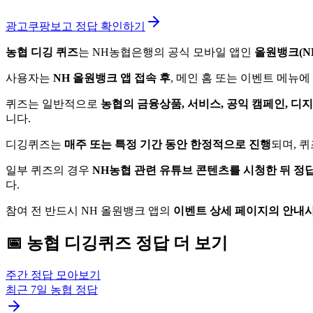
광고
쿠팡보고 정답 확인하기
농협 디깅 퀴즈
는 NH농협은행의 공식 모바일 앱인
올원뱅크(NH A
사용자는
NH 올원뱅크 앱 접속 후
, 메인 홈 또는 이벤트 메뉴에
퀴즈는 일반적으로
농협의 금융상품, 서비스, 공익 캠페인, 디
니다.
디깅퀴즈는
매주 또는 특정 기간 동안 한정적으로 진행
되며, 
일부 퀴즈의 경우
NH농협 관련 유튜브 콘텐츠를 시청한 뒤 정
다.
참여 전 반드시 NH 올원뱅크 앱의
이벤트 상세 페이지의 안내
📅
농협
디깅퀴즈
정답 더 보기
주간 정답 모아보기
최근 7일
농협
정답