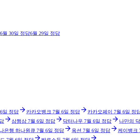
6월 30일
정답
6월 29일
정답
 6일
정답
카카오뱅크
7월 6일
정답
카카오페이
7월 6일
정
답
삼쩜삼
7월 6일
정답
닥터나우
7월 6일
정답
나만의 
나은행 하나원큐
7월 6일
정답
옥션
7월 6일
정답
케이뱅크
드
7월 6일
정답
발로소득
7월 6일
정답