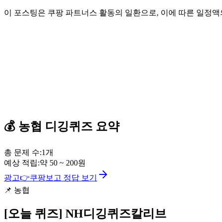
이 포스팅은 쿠팡 파트너스 활동의 일환으로, 이에 따른 일정
💰
농협
디깅퀴즈
요약
총 문제 수:
1
개
예상 적립:
약
50
~
200
원
광고
👉
쿠팡보고 정답 보기
📌
농협
[오늘 퀴즈]
NH디깅퀴즈칼리브