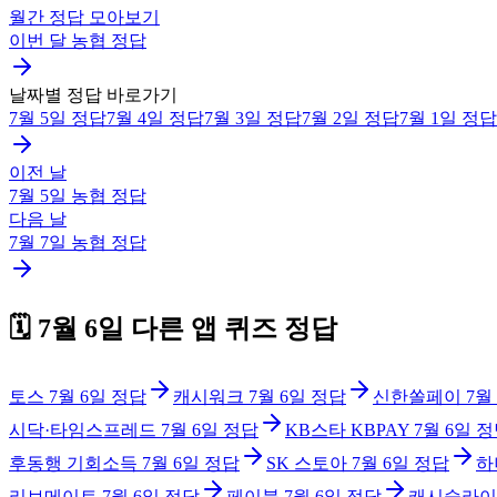
월간 정답 모아보기
이번 달
농협
정답
날짜별 정답 바로가기
7월 5일
정답
7월 4일
정답
7월 3일
정답
7월 2일
정답
7월 1일
정답
이전 날
7월 5일
농협
정답
다음 날
7월 7일
농협
정답
🗓️
7월 6일
다른 앱 퀴즈 정답
토스
7월 6일
정답
캐시워크
7월 6일
정답
신한쏠페이
7월
시닥·타임스프레드
7월 6일
정답
KB스타 KBPAY
7월 6일
정
후동행 기회소득
7월 6일
정답
SK 스토아
7월 6일
정답
하
리브메이트
7월 6일
정답
페이북
7월 6일
정답
캐시슬라이