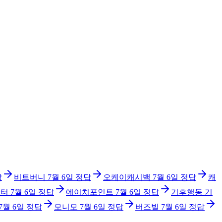
답
비트버니
7월 6일
정답
오케이캐시백
7월 6일
정답
캐
닥터
7월 6일
정답
에이치포인트
7월 6일
정답
기후행동 기
7월 6일
정답
모니모
7월 6일
정답
버즈빌
7월 6일
정답