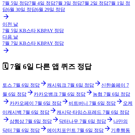
7월 5일
정답
7월 4일
정답
7월 3일
정답
7월 2일
정답
7월 1일
정
답
6월 30일
정답
6월 29일
정답
이전 날
7월 5일
KB스타 KBPAY
정답
다음 날
7월 7일
KB스타 KBPAY
정답
🗓️
7월 6일
다른 앱 퀴즈 정답
토스
7월 6일
정답
캐시워크
7월 6일
정답
신한쏠페이
7
월 6일
정답
카카오뱅크
7월 6일
정답
농협
7월 6일
정답
카카오페이
7월 6일
정답
비트버니
7월 6일
정답
오케
이캐시백
7월 6일
정답
캐시닥·타임스프레드
7월 6일
정답
삼쩜삼
7월 6일
정답
닥터나우
7월 6일
정답
나만의
닥터
7월 6일
정답
에이치포인트
7월 6일
정답
기후행동