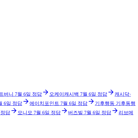
트버니
7월 6일
정답
오케이캐시백
7월 6일
정답
캐시닥·
월 6일
정답
에이치포인트
7월 6일
정답
기후행동 기후동행
정답
모니모
7월 6일
정답
버즈빌
7월 6일
정답
리브메