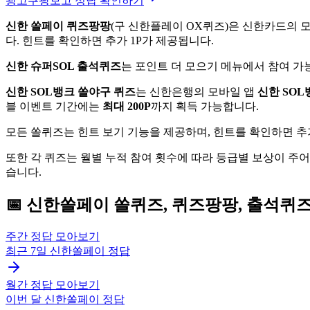
광고
쿠팡보고 정답 확인하기
신한 쏠페이 퀴즈팡팡
(구 신한플레이 OX퀴즈)은 신한카드의 
다. 힌트를 확인하면 추가 1P가 제공됩니다.
신한 슈퍼SOL 출석퀴즈
는 포인트 더 모으기 메뉴에서 참여 가능
신한 SOL뱅크 쏠야구 퀴즈
는 신한은행의 모바일 앱
신한 SOL
블 이벤트 기간에는
최대 200P
까지 획득 가능합니다.
모든 쏠퀴즈는 힌트 보기 기능을 제공하며, 힌트를 확인하면 추
또한 각 퀴즈는 월별 누적 참여 횟수에 따라 등급별 보상이 주
습니다.
📅
신한쏠페이
쏠퀴즈, 퀴즈팡팡, 출석퀴
주간 정답 모아보기
최근 7일
신한쏠페이
정답
월간 정답 모아보기
이번 달
신한쏠페이
정답