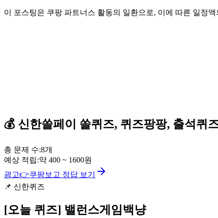
이 포스팅은 쿠팡 파트너스 활동의 일환으로, 이에 따른 일정
💰
신한쏠페이
쏠퀴즈, 퀴즈팡팡, 출석퀴
총 문제 수:
8
개
예상 적립:
약
400
~
1600
원
광고
👉
쿠팡보고 정답 보기
📌
신한퀴즈
[오늘 퀴즈]
밸런스게임백냥