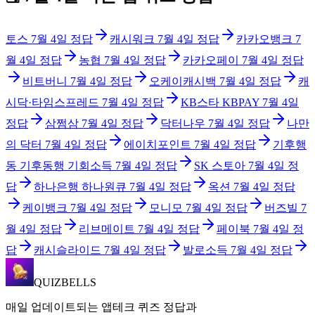
토스
7월 4일
정답
캐시워크
7월 4일
정답
카카오뱅크
7
월 4일
정답
농협
7월 4일
정답
카카오페이
7월 4일
정답
비트버니
7월 4일
정답
오케이캐시백
7월 4일
정답
캐
시닥·타임스프레드
7월 4일
정답
KB스타 KBPAY
7월 4일
정답
삼쩜삼
7월 4일
정답
닥터나우
7월 4일
정답
나만
의 닥터
7월 4일
정답
에이치포인트
7월 4일
정답
기후행
동 기후동행 기회소득
7월 4일
정답
SK 스토아
7월 4일
정
답
하나은행 하나원큐
7월 4일
정답
옥션
7월 4일
정답
케이뱅크
7월 4일
정답
모니모
7월 4일
정답
버즈빌
7
월 4일
정답
리브메이트
7월 4일
정답
페이북
7월 4일
정
답
캐시슬라이드
7월 4일
정답
발로소득
7월 4일
정답
QUIZBELLS
매일 업데이트되는 앱테크 퀴즈 정답과