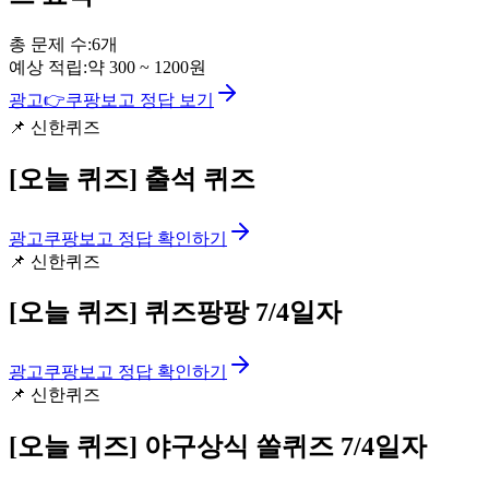
총 문제 수:
6
개
예상 적립:
약
300
~
1200
원
광고
👉
쿠팡보고 정답 보기
📌
신한퀴즈
[오늘 퀴즈]
출석 퀴즈
광고
쿠팡보고 정답 확인하기
📌
신한퀴즈
[오늘 퀴즈]
퀴즈팡팡 7/4일자
광고
쿠팡보고 정답 확인하기
📌
신한퀴즈
[오늘 퀴즈]
야구상식 쏠퀴즈 7/4일자