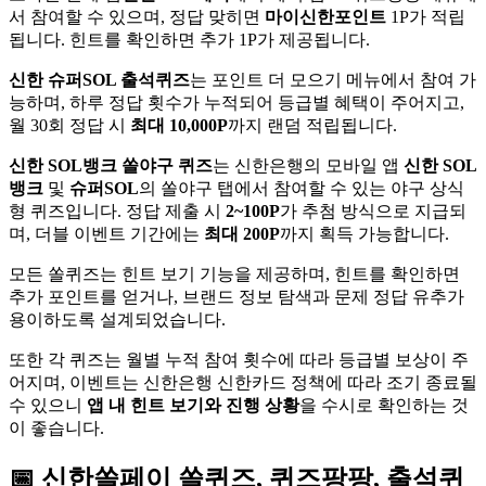
서 참여할 수 있으며, 정답 맞히면
마이신한포인트
1P가 적립
됩니다. 힌트를 확인하면 추가 1P가 제공됩니다.
신한 슈퍼SOL 출석퀴즈
는 포인트 더 모으기 메뉴에서 참여 가
능하며, 하루 정답 횟수가 누적되어 등급별 혜택이 주어지고,
월 30회 정답 시
최대 10,000P
까지 랜덤 적립됩니다.
신한 SOL뱅크 쏠야구 퀴즈
는 신한은행의 모바일 앱
신한 SOL
뱅크
및
슈퍼SOL
의 쏠야구 탭에서 참여할 수 있는 야구 상식
형 퀴즈입니다. 정답 제출 시
2~100P
가 추첨 방식으로 지급되
며, 더블 이벤트 기간에는
최대 200P
까지 획득 가능합니다.
모든 쏠퀴즈는 힌트 보기 기능을 제공하며, 힌트를 확인하면
추가 포인트를 얻거나, 브랜드 정보 탐색과 문제 정답 유추가
용이하도록 설계되었습니다.
또한 각 퀴즈는 월별 누적 참여 횟수에 따라 등급별 보상이 주
어지며, 이벤트는 신한은행 신한카드 정책에 따라 조기 종료될
수 있으니
앱 내 힌트 보기와 진행 상황
을 수시로 확인하는 것
이 좋습니다.
📅
신한쏠페이
쏠퀴즈, 퀴즈팡팡, 출석퀴