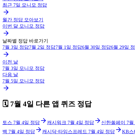
최근 7일
모니모
정답
월간 정답 모아보기
이번 달
모니모
정답
날짜별 정답 바로가기
7월 3일
정답
7월 2일
정답
7월 1일
정답
6월 30일
정답
6월 29일
정
이전 날
7월 3일
모니모
정답
다음 날
7월 5일
모니모
정답
🗓️
7월 4일
다른 앱 퀴즈 정답
토스
7월 4일
정답
캐시워크
7월 4일
정답
신한쏠페이
7월
백
7월 4일
정답
캐시닥·타임스프레드
7월 4일
정답
KB스