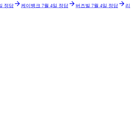
일
정답
케이뱅크
7월 4일
정답
버즈빌
7월 4일
정답
리