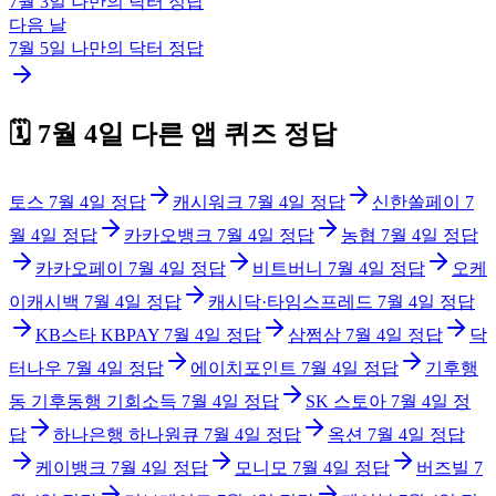
7월 3일
나만의 닥터
정답
다음 날
7월 5일
나만의 닥터
정답
🗓️
7월 4일
다른 앱 퀴즈 정답
토스
7월 4일
정답
캐시워크
7월 4일
정답
신한쏠페이
7
월 4일
정답
카카오뱅크
7월 4일
정답
농협
7월 4일
정답
카카오페이
7월 4일
정답
비트버니
7월 4일
정답
오케
이캐시백
7월 4일
정답
캐시닥·타임스프레드
7월 4일
정답
KB스타 KBPAY
7월 4일
정답
삼쩜삼
7월 4일
정답
닥
터나우
7월 4일
정답
에이치포인트
7월 4일
정답
기후행
동 기후동행 기회소득
7월 4일
정답
SK 스토아
7월 4일
정
답
하나은행 하나원큐
7월 4일
정답
옥션
7월 4일
정답
케이뱅크
7월 4일
정답
모니모
7월 4일
정답
버즈빌
7