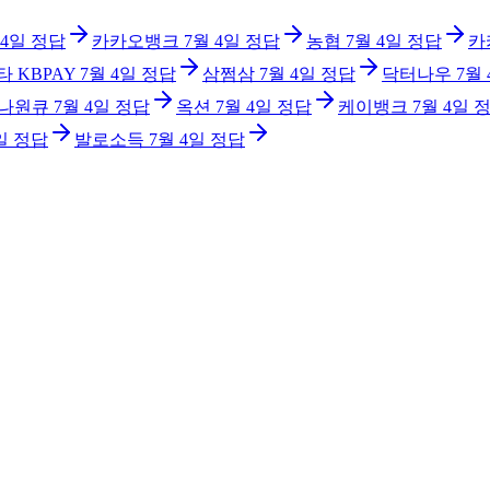
 4일
정답
카카오뱅크
7월 4일
정답
농협
7월 4일
정답
카
타 KBPAY
7월 4일
정답
삼쩜삼
7월 4일
정답
닥터나우
7월
하나원큐
7월 4일
정답
옥션
7월 4일
정답
케이뱅크
7월 4일
정
일
정답
발로소득
7월 4일
정답