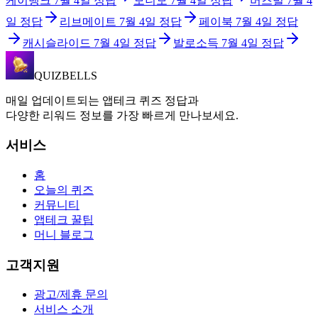
케이뱅크
7월 4일
정답
모니모
7월 4일
정답
버즈빌
7월 4
일
정답
리브메이트
7월 4일
정답
페이북
7월 4일
정답
캐시슬라이드
7월 4일
정답
발로소득
7월 4일
정답
QUIZBELLS
매일 업데이트되는 앱테크 퀴즈 정답과
다양한 리워드 정보를 가장 빠르게 만나보세요.
서비스
홈
오늘의 퀴즈
커뮤니티
앱테크 꿀팁
머니 블로그
고객지원
광고/제휴 문의
서비스 소개