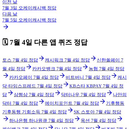
이전 날
7월 3일
오케이캐시백
정답
다음 날
7월 5일
오케이캐시백
정답
🗓️
7월 4일
다른 앱 퀴즈 정답
토스
7월 4일
정답
캐시워크
7월 4일
정답
신한쏠페이
7
월 4일
정답
카카오뱅크
7월 4일
정답
농협
7월 4일
정답
카카오페이
7월 4일
정답
비트버니
7월 4일
정답
캐시
닥·타임스프레드
7월 4일
정답
KB스타 KBPAY
7월 4일
정
답
삼쩜삼
7월 4일
정답
닥터나우
7월 4일
정답
나만의
닥터
7월 4일
정답
에이치포인트
7월 4일
정답
기후행동
기후동행 기회소득
7월 4일
정답
SK 스토아
7월 4일
정답
하나은행 하나원큐
7월 4일
정답
옥션
7월 4일
정답