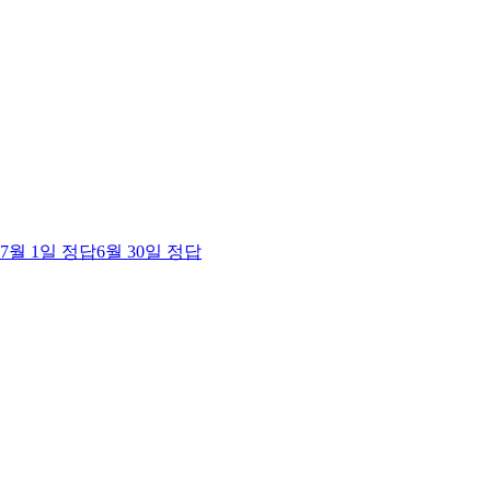
7월 1일
정답
6월 30일
정답