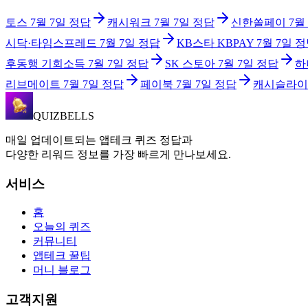
토스
7월 7일
정답
캐시워크
7월 7일
정답
신한쏠페이
7월
시닥·타임스프레드
7월 7일
정답
KB스타 KBPAY
7월 7일
정
후동행 기회소득
7월 7일
정답
SK 스토아
7월 7일
정답
하
리브메이트
7월 7일
정답
페이북
7월 7일
정답
캐시슬라이
QUIZBELLS
매일 업데이트되는 앱테크 퀴즈 정답과
다양한 리워드 정보를 가장 빠르게 만나보세요.
서비스
홈
오늘의 퀴즈
커뮤니티
앱테크 꿀팁
머니 블로그
고객지원