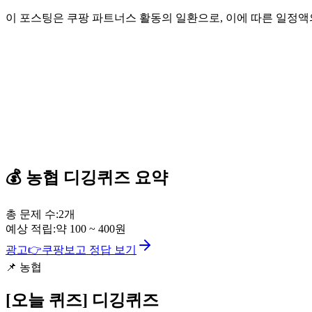
이 포스팅은 쿠팡 파트너스 활동의 일환으로, 이에 따른 일정
💰
농협
디깅퀴즈
요약
총 문제 수:
2
개
예상 적립:
약
100
~
400
원
광고
👉
쿠팡보고 정답 보기
📌
농협
[오늘 퀴즈]
디깅퀴즈