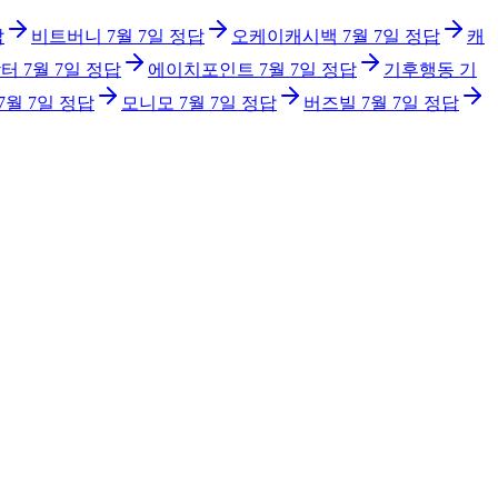
답
비트버니
7월 7일
정답
오케이캐시백
7월 7일
정답
캐
닥터
7월 7일
정답
에이치포인트
7월 7일
정답
기후행동 기
7월 7일
정답
모니모
7월 7일
정답
버즈빌
7월 7일
정답