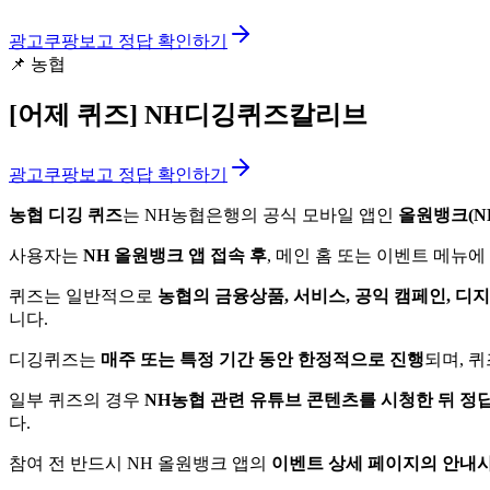
광고
쿠팡보고 정답 확인하기
📌
농협
[어제 퀴즈]
NH디깅퀴즈칼리브
광고
쿠팡보고 정답 확인하기
농협 디깅 퀴즈
는 NH농협은행의 공식 모바일 앱인
올원뱅크(NH A
사용자는
NH 올원뱅크 앱 접속 후
, 메인 홈 또는 이벤트 메뉴에
퀴즈는 일반적으로
농협의 금융상품, 서비스, 공익 캠페인, 디
니다.
디깅퀴즈는
매주 또는 특정 기간 동안 한정적으로 진행
되며, 
일부 퀴즈의 경우
NH농협 관련 유튜브 콘텐츠를 시청한 뒤 정
다.
참여 전 반드시 NH 올원뱅크 앱의
이벤트 상세 페이지의 안내