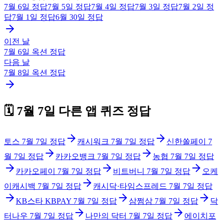
7월 6일
정답
7월 5일
정답
7월 4일
정답
7월 3일
정답
7월 2일
정
답
7월 1일
정답
6월 30일
정답
이전 날
7월 6일
옥션
정답
다음 날
7월 8일
옥션
정답
🗓️
7월 7일
다른 앱 퀴즈 정답
토스
7월 7일
정답
캐시워크
7월 7일
정답
신한쏠페이
7
월 7일
정답
카카오뱅크
7월 7일
정답
농협
7월 7일
정답
카카오페이
7월 7일
정답
비트버니
7월 7일
정답
오케
이캐시백
7월 7일
정답
캐시닥·타임스프레드
7월 7일
정답
KB스타 KBPAY
7월 7일
정답
삼쩜삼
7월 7일
정답
닥
터나우
7월 7일
정답
나만의 닥터
7월 7일
정답
에이치포