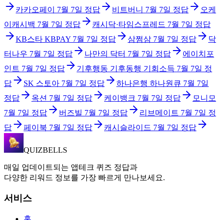
카카오페이
7월 7일
정답
비트버니
7월 7일
정답
오케
이캐시백
7월 7일
정답
캐시닥·타임스프레드
7월 7일
정답
KB스타 KBPAY
7월 7일
정답
삼쩜삼
7월 7일
정답
닥
터나우
7월 7일
정답
나만의 닥터
7월 7일
정답
에이치포
인트
7월 7일
정답
기후행동 기후동행 기회소득
7월 7일
정
답
SK 스토아
7월 7일
정답
하나은행 하나원큐
7월 7일
정답
옥션
7월 7일
정답
케이뱅크
7월 7일
정답
모니모
7월 7일
정답
버즈빌
7월 7일
정답
리브메이트
7월 7일
정
답
페이북
7월 7일
정답
캐시슬라이드
7월 7일
정답
QUIZBELLS
매일 업데이트되는 앱테크 퀴즈 정답과
다양한 리워드 정보를 가장 빠르게 만나보세요.
서비스
홈