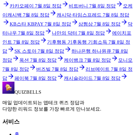
카카오페이
7월 8일
정답
비트버니
7월 8일
정답
오케
이캐시백
7월 8일
정답
캐시닥·타임스프레드
7월 8일
정답
KB스타 KBPAY
7월 8일
정답
삼쩜삼
7월 8일
정답
닥
터나우
7월 8일
정답
나만의 닥터
7월 8일
정답
에이치포
인트
7월 8일
정답
기후행동 기후동행 기회소득
7월 8일
정
답
SK 스토아
7월 8일
정답
하나은행 하나원큐
7월 8일
정답
옥션
7월 8일
정답
케이뱅크
7월 8일
정답
모니모
7월 8일
정답
버즈빌
7월 8일
정답
리브메이트
7월 8일
정
답
페이북
7월 8일
정답
캐시슬라이드
7월 8일
정답
QUIZBELLS
매일 업데이트되는 앱테크 퀴즈 정답과
다양한 리워드 정보를 가장 빠르게 만나보세요.
서비스
홈