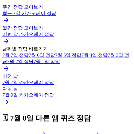
주간 정답 모아보기
최근 7일
카카오페이
정답
월간 정답 모아보기
이번 달
카카오페이
정답
날짜별 정답 바로가기
7월 7일
정답
7월 6일
정답
7월 5일
정답
7월 4일
정답
7월 3일
정
답
7월 2일
정답
7월 1일
정답
이전 날
7월 7일
카카오페이
정답
다음 날
7월 9일
카카오페이
정답
🗓️
7월 8일
다른 앱 퀴즈 정답