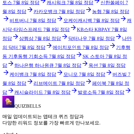
토스
7월 8일
정답
캐시워크
7월 8일
정답
신한쏠페이
7
월 8일
정답
카카오뱅크
7월 8일
정답
농협
7월 8일
정답
비트버니
7월 8일
정답
오케이캐시백
7월 8일
정답
캐
시닥·타임스프레드
7월 8일
정답
KB스타 KBPAY
7월 8일
정답
삼쩜삼
7월 8일
정답
닥터나우
7월 8일
정답
나만
의 닥터
7월 8일
정답
에이치포인트
7월 8일
정답
기후행
동 기후동행 기회소득
7월 8일
정답
SK 스토아
7월 8일
정
답
하나은행 하나원큐
7월 8일
정답
옥션
7월 8일
정답
케이뱅크
7월 8일
정답
모니모
7월 8일
정답
버즈빌
7
월 8일
정답
리브메이트
7월 8일
정답
페이북
7월 8일
정
답
캐시슬라이드
7월 8일
정답
발로소득
7월 8일
정답
QUIZBELLS
매일 업데이트되는 앱테크 퀴즈 정답과
다양한 리워드 정보를 가장 빠르게 만나보세요.