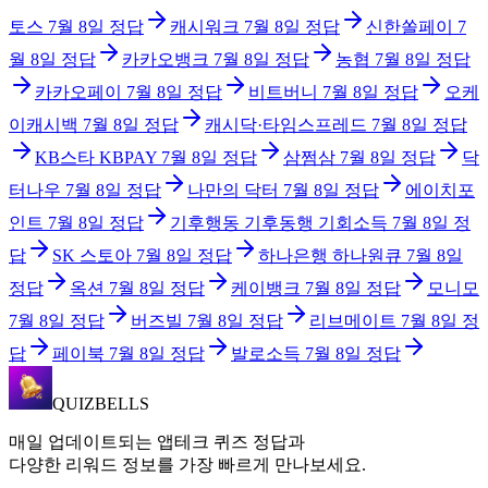
토스
7월 8일
정답
캐시워크
7월 8일
정답
신한쏠페이
7
월 8일
정답
카카오뱅크
7월 8일
정답
농협
7월 8일
정답
카카오페이
7월 8일
정답
비트버니
7월 8일
정답
오케
이캐시백
7월 8일
정답
캐시닥·타임스프레드
7월 8일
정답
KB스타 KBPAY
7월 8일
정답
삼쩜삼
7월 8일
정답
닥
터나우
7월 8일
정답
나만의 닥터
7월 8일
정답
에이치포
인트
7월 8일
정답
기후행동 기후동행 기회소득
7월 8일
정
답
SK 스토아
7월 8일
정답
하나은행 하나원큐
7월 8일
정답
옥션
7월 8일
정답
케이뱅크
7월 8일
정답
모니모
7월 8일
정답
버즈빌
7월 8일
정답
리브메이트
7월 8일
정
답
페이북
7월 8일
정답
발로소득
7월 8일
정답
QUIZBELLS
매일 업데이트되는 앱테크 퀴즈 정답과
다양한 리워드 정보를 가장 빠르게 만나보세요.