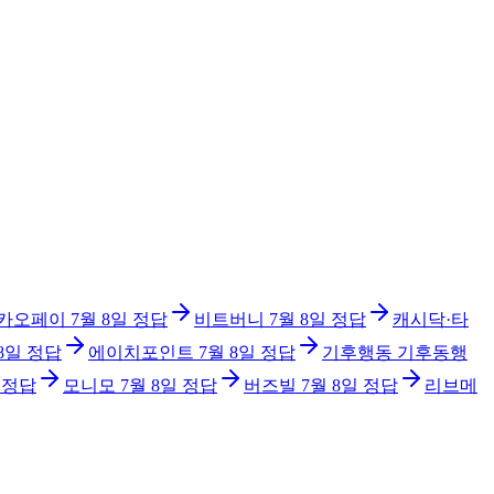
카오페이
7월 8일
정답
비트버니
7월 8일
정답
캐시닥·타
8일
정답
에이치포인트
7월 8일
정답
기후행동 기후동행
정답
모니모
7월 8일
정답
버즈빌
7월 8일
정답
리브메