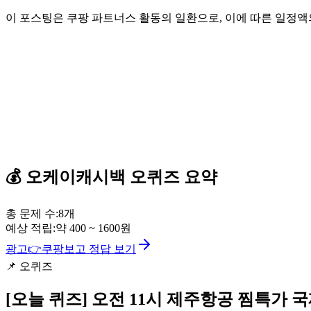
이 포스팅은 쿠팡 파트너스 활동의 일환으로, 이에 따른 일정
💰
오케이캐시백
오퀴즈
요약
총 문제 수:
8
개
예상 적립:
약
400
~
1600
원
광고
👉
쿠팡보고 정답 보기
📌
오퀴즈
[오늘 퀴즈]
오전 11시 제주항공 찜특가 국