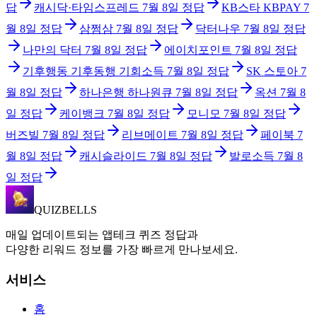
답
캐시닥·타임스프레드
7월 8일
정답
KB스타 KBPAY
7
월 8일
정답
삼쩜삼
7월 8일
정답
닥터나우
7월 8일
정답
나만의 닥터
7월 8일
정답
에이치포인트
7월 8일
정답
기후행동 기후동행 기회소득
7월 8일
정답
SK 스토아
7
월 8일
정답
하나은행 하나원큐
7월 8일
정답
옥션
7월 8
일
정답
케이뱅크
7월 8일
정답
모니모
7월 8일
정답
버즈빌
7월 8일
정답
리브메이트
7월 8일
정답
페이북
7
월 8일
정답
캐시슬라이드
7월 8일
정답
발로소득
7월 8
일
정답
QUIZBELLS
매일 업데이트되는 앱테크 퀴즈 정답과
다양한 리워드 정보를 가장 빠르게 만나보세요.
서비스
홈