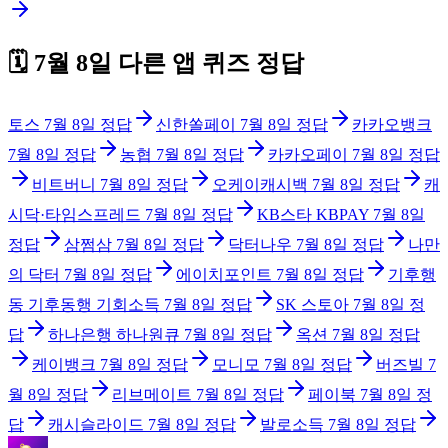
🗓️
7월 8일
다른 앱 퀴즈 정답
토스
7월 8일
정답
신한쏠페이
7월 8일
정답
카카오뱅크
7월 8일
정답
농협
7월 8일
정답
카카오페이
7월 8일
정답
비트버니
7월 8일
정답
오케이캐시백
7월 8일
정답
캐
시닥·타임스프레드
7월 8일
정답
KB스타 KBPAY
7월 8일
정답
삼쩜삼
7월 8일
정답
닥터나우
7월 8일
정답
나만
의 닥터
7월 8일
정답
에이치포인트
7월 8일
정답
기후행
동 기후동행 기회소득
7월 8일
정답
SK 스토아
7월 8일
정
답
하나은행 하나원큐
7월 8일
정답
옥션
7월 8일
정답
케이뱅크
7월 8일
정답
모니모
7월 8일
정답
버즈빌
7
월 8일
정답
리브메이트
7월 8일
정답
페이북
7월 8일
정
답
캐시슬라이드
7월 8일
정답
발로소득
7월 8일
정답