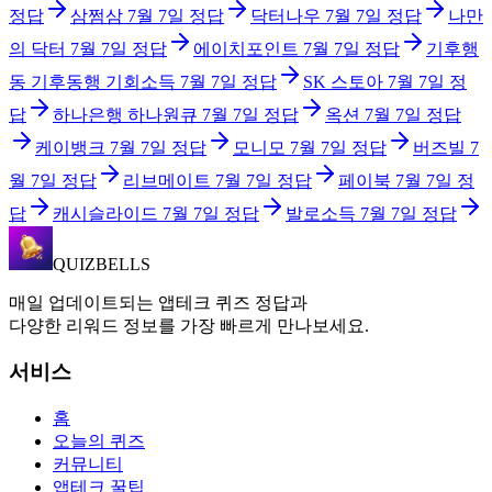
정답
삼쩜삼
7월 7일
정답
닥터나우
7월 7일
정답
나만
의 닥터
7월 7일
정답
에이치포인트
7월 7일
정답
기후행
동 기후동행 기회소득
7월 7일
정답
SK 스토아
7월 7일
정
답
하나은행 하나원큐
7월 7일
정답
옥션
7월 7일
정답
케이뱅크
7월 7일
정답
모니모
7월 7일
정답
버즈빌
7
월 7일
정답
리브메이트
7월 7일
정답
페이북
7월 7일
정
답
캐시슬라이드
7월 7일
정답
발로소득
7월 7일
정답
QUIZBELLS
매일 업데이트되는 앱테크 퀴즈 정답과
다양한 리워드 정보를 가장 빠르게 만나보세요.
서비스
홈
오늘의 퀴즈
커뮤니티
앱테크 꿀팁