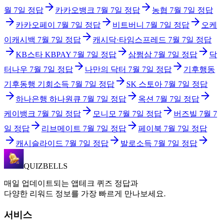
월 7일
정답
카카오뱅크
7월 7일
정답
농협
7월 7일
정답
카카오페이
7월 7일
정답
비트버니
7월 7일
정답
오케
이캐시백
7월 7일
정답
캐시닥·타임스프레드
7월 7일
정답
KB스타 KBPAY
7월 7일
정답
삼쩜삼
7월 7일
정답
닥
터나우
7월 7일
정답
나만의 닥터
7월 7일
정답
기후행동
기후동행 기회소득
7월 7일
정답
SK 스토아
7월 7일
정답
하나은행 하나원큐
7월 7일
정답
옥션
7월 7일
정답
케이뱅크
7월 7일
정답
모니모
7월 7일
정답
버즈빌
7월 7
일
정답
리브메이트
7월 7일
정답
페이북
7월 7일
정답
캐시슬라이드
7월 7일
정답
발로소득
7월 7일
정답
QUIZBELLS
매일 업데이트되는 앱테크 퀴즈 정답과
다양한 리워드 정보를 가장 빠르게 만나보세요.
서비스