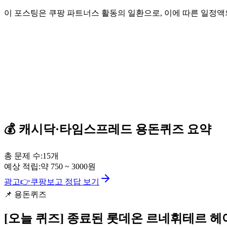
이 포스팅은 쿠팡 파트너스 활동의 일환으로, 이에 따른 일정
💰
캐시닥·타임스프레드
용돈퀴즈
요약
총 문제 수:
15
개
예상 적립:
약
750
~
3000
원
광고
👉
쿠팡보고 정답 보기
📌
용돈퀴즈
[오늘 퀴즈]
종료된 롯데온 르네휘테르 헤