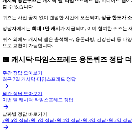
캐시닥 용돈퀴즈
는 캐시닥 앱, 타임스프레드 앱, 지니어트 앱
할 수 있습니다.
퀴즈는 사전 공지 없이 랜덤한 시간에 오픈되며,
상금 한도가 
정답자에게는
최대 1만 캐시
가 지급되며, 이미 참여한 퀴즈는
퀴즈 외에도 캐시닥 앱은 출석체크, 용돈라방, 건강관리 등 다
으로 교환이 가능합니다.
📅
캐시닥·타임스프레드
용돈퀴즈
정답 더
주간 정답 모아보기
최근 7일
캐시닥·타임스프레드
정답
월간 정답 모아보기
이번 달
캐시닥·타임스프레드
정답
날짜별 정답 바로가기
7월 6일
정답
7월 5일
정답
7월 4일
정답
7월 3일
정답
7월 2일
정답