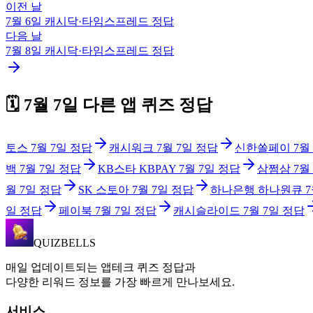
이전 날
7월 6일
캐시닥·타임스프레드
정답
다음 날
7월 8일
캐시닥·타임스프레드
정답
🗓️
7월 7일
다른 앱 퀴즈 정답
토스
7월 7일
정답
캐시워크
7월 7일
정답
신한쏠페이
7월
백
7월 7일
정답
KB스타 KBPAY
7월 7일
정답
삼쩜삼
7월
월 7일
정답
SK 스토아
7월 7일
정답
하나은행 하나원큐
7
일
정답
페이북
7월 7일
정답
캐시슬라이드
7월 7일
정답
QUIZBELLS
매일 업데이트되는 앱테크 퀴즈 정답과
다양한 리워드 정보를 가장 빠르게 만나보세요.
서비스