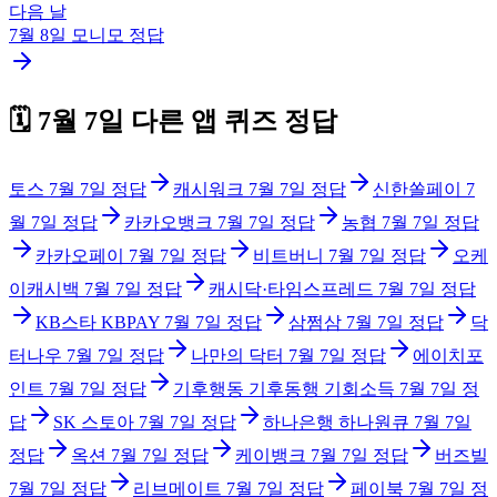
다음 날
7월 8일
모니모
정답
🗓️
7월 7일
다른 앱 퀴즈 정답
토스
7월 7일
정답
캐시워크
7월 7일
정답
신한쏠페이
7
월 7일
정답
카카오뱅크
7월 7일
정답
농협
7월 7일
정답
카카오페이
7월 7일
정답
비트버니
7월 7일
정답
오케
이캐시백
7월 7일
정답
캐시닥·타임스프레드
7월 7일
정답
KB스타 KBPAY
7월 7일
정답
삼쩜삼
7월 7일
정답
닥
터나우
7월 7일
정답
나만의 닥터
7월 7일
정답
에이치포
인트
7월 7일
정답
기후행동 기후동행 기회소득
7월 7일
정
답
SK 스토아
7월 7일
정답
하나은행 하나원큐
7월 7일
정답
옥션
7월 7일
정답
케이뱅크
7월 7일
정답
버즈빌
7월 7일
정답
리브메이트
7월 7일
정답
페이북
7월 7일
정