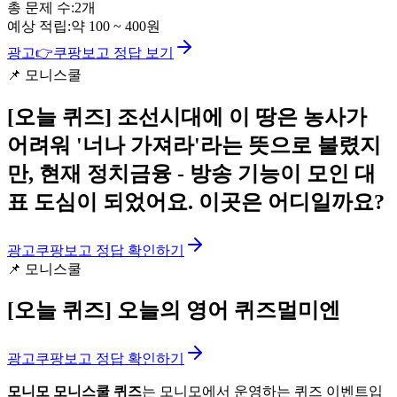
총 문제 수:
2
개
예상 적립:
약
100
~
400
원
광고
👉
쿠팡보고 정답 보기
📌
모니스쿨
[오늘 퀴즈]
조선시대에 이 땅은 농사가
어려워 '너나 가져라'라는 뜻으로 불렸지
만, 현재 정치금융 - 방송 기능이 모인 대
표 도심이 되었어요. 이곳은 어디일까요?
광고
쿠팡보고 정답 확인하기
📌
모니스쿨
[오늘 퀴즈]
오늘의 영어 퀴즈멀미엔
광고
쿠팡보고 정답 확인하기
모니모 모니스쿨 퀴즈
는 모니모에서 운영하는 퀴즈 이벤트입