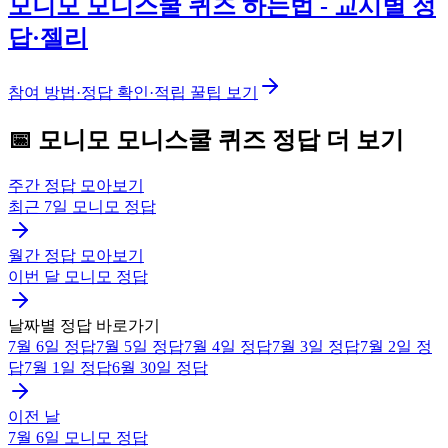
모니모 모니스쿨 퀴즈 하는법 - 교시별 정
답·젤리
참여 방법·정답 확인·적립 꿀팁 보기
📅
모니모
모니스쿨 퀴즈
정답 더 보기
주간 정답 모아보기
최근 7일
모니모
정답
월간 정답 모아보기
이번 달
모니모
정답
날짜별 정답 바로가기
7월 6일
정답
7월 5일
정답
7월 4일
정답
7월 3일
정답
7월 2일
정
답
7월 1일
정답
6월 30일
정답
이전 날
7월 6일
모니모
정답