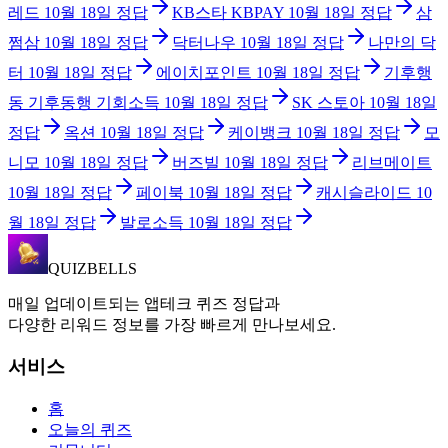
레드
10월 18일
정답
KB스타 KBPAY
10월 18일
정답
삼
쩜삼
10월 18일
정답
닥터나우
10월 18일
정답
나만의 닥
터
10월 18일
정답
에이치포인트
10월 18일
정답
기후행
동 기후동행 기회소득
10월 18일
정답
SK 스토아
10월 18일
정답
옥션
10월 18일
정답
케이뱅크
10월 18일
정답
모
니모
10월 18일
정답
버즈빌
10월 18일
정답
리브메이트
10월 18일
정답
페이북
10월 18일
정답
캐시슬라이드
10
월 18일
정답
발로소득
10월 18일
정답
QUIZBELLS
매일 업데이트되는 앱테크 퀴즈 정답과
다양한 리워드 정보를 가장 빠르게 만나보세요.
서비스
홈
오늘의 퀴즈